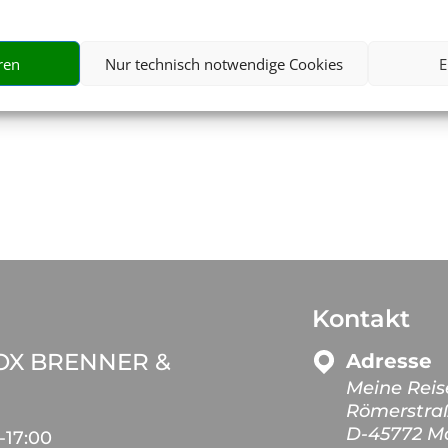
ersicherung
Tickets & Eve
ren
Nur technisch notwendige Cookies
E
Kontakt
OX BRENNER &
Adresse
Meine Reis
Römerstra
D-45772 Ma
-
17:00