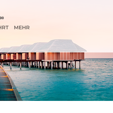
00
HRT
MEHR