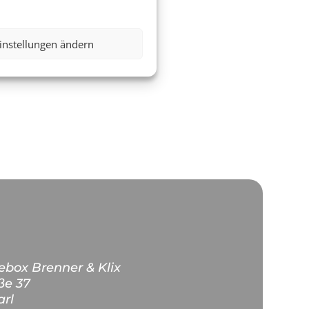
nts
instellungen ändern
ebox Brenner & Klix
ße 37
rl